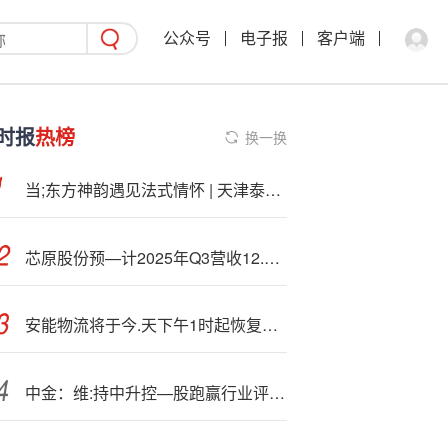
公众号
电子报
客户端
时报
热榜
换一换
当;东方神韵遇见法式情怀 | 天津泰达 · 格调步庭
芯原股份预—计2025年Q3营收12.84亿元 创历史新高
安能物流将于今.天下午1时起恢复买卖
中金：维:持中升控—股跑赢行业评级 目标价18港元