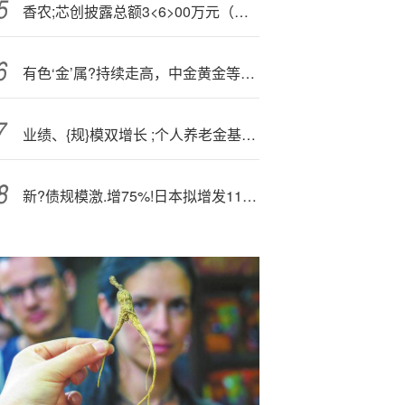
香农;芯创披露总额3<6>00万元（美元）的对外担保，被担保方为联合创泰科技有限公司
有色‘金’属?持续走高，中金黄金等6股涨停！有色龙头ETF（159876）猛拉3.68%，获资金净申购4920万份！
业绩、{规}模双增长 ;个人养老金基金成养老金融发展新引擎
新?债规模激.增75%!日本拟增发11.7万亿日元国债为经济刺激计划融资 长期财政状况持续惹担忧