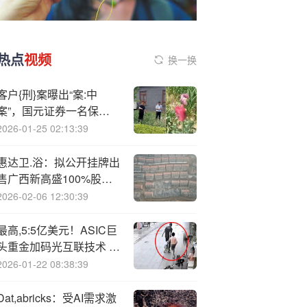
热点
视频
换一换
客户{刑}案曝出“案:中
案”，国元证券一名保代
牵扯其中，昔日“深度捆
2026-01-25 02:13:39
绑”今成风险导火索
惠达卫.浴：拟公开挂牌出
售广西新高盛100%股权
及债权
2026-02-06 12:30:39
最高,5:5亿美元！ASIC巨
头重金加码光互联技术 拟
将AI网络带宽提升10倍
2026-01-22 08:38:39
Dat,abricks：受AI需求激