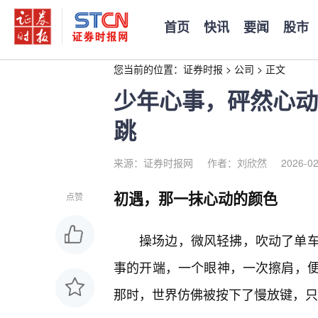
首页
快讯
要闻
股市
您当前的位置：
证券时报
>
公司
>
正文
少年心事，砰然心动
跳
来源：证券时报网
作者：刘欣然
2026-02
初遇，那一抹心动的颜色
点赞
操场边，微风轻拂，吹动了单
事的开端，一个眼神，一次擦肩，
那时，世界仿佛被按下了慢放键，只