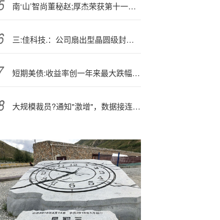
南‘山’智尚董秘赵;厚杰荣获第十一届金麒麟·金牌董秘责任先锋奖
三:佳科技.：公司扇出型晶圆级封装产品距离批量生产及后续研发还有很多难关需要解决且存在不确定性
短期美债:收益率创一年来最大跌幅 非农就业放缓令9月降息概率增至八成
大规模裁员?通知"激增"，数据接连“报警”，美国就业市场急转直下