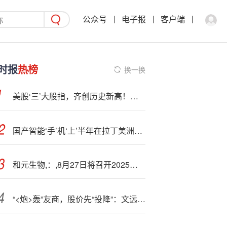
公众号
电子报
客户端
时报
热榜
换一换
美股‘三’大股指，齐创历史新高！牵手OpenAI，英伟达大涨近4%
国产智能‘手’机‘上’半年在拉丁美洲出货超过2000万部
和元生物,：,8月27日将召开2025年半年度业绩说明会
“<炮>轰”友商，股价先“投降”：文远知行港股暗盘大跌超23%