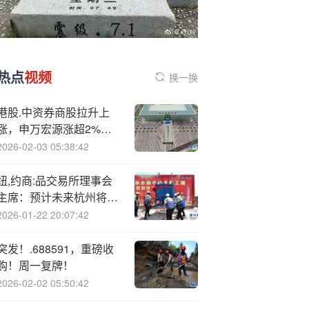
热点
视频
换一换
港股.中资券商股拉升上
涨，申万宏源涨超2%，
机构称券商估值处于合理
2026-02-03 05:38:42
区间
纽,约商:品交易所理事会
主席：预计未来杭州将成
为非常大的国际性城市
2026-01-22 20:07:42
突发！.688591，重磅收
购！周一复牌！
2026-02-02 05:50:42