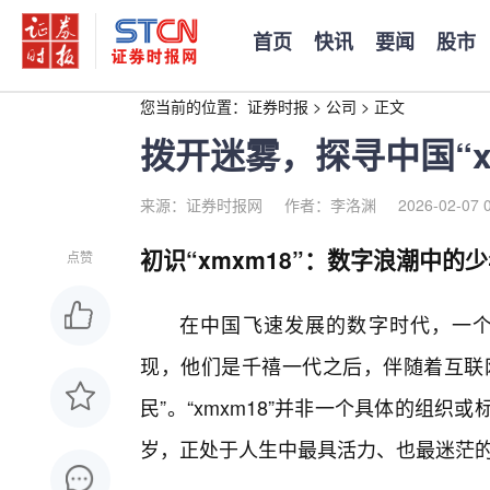
首页
快讯
要闻
股市
您当前的位置：
证券时报
>
公司
>
正文
拨开迷雾，探寻中国“x
来源：证券时报网
作者：李洛渊
2026-02-07 
初识“xmxm18”：数字浪潮中的
点赞
在中国飞速发展的数字时代，一个名
现，他们是千禧一代之后，伴随着互联
民”。“xmxm18”并非一个具体的组
岁，正处于人生中最具活力、也最迷茫