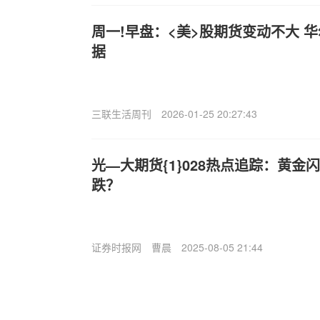
周一!早盘：<美>股期货变动不大 
据
三联生活周刊
2026-01-25 20:27:43
光—大期货{1}028热点追踪：黄
跌？
证券时报网
曹晨
2025-08-05 21:44